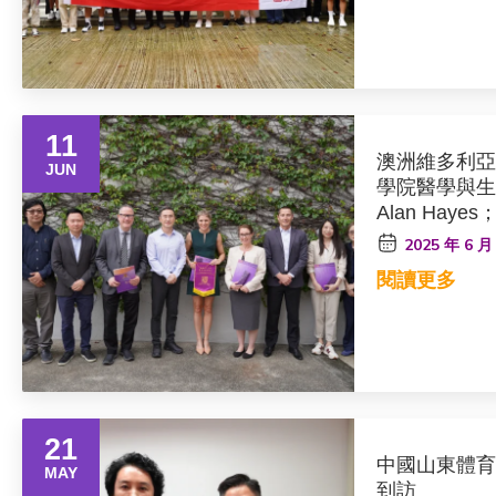
11
澳洲維多利亞
JUN
學院醫學與生命
Alan Hay
與體育科學學科高
2025 年 6 月
Cayanan；
閱讀更多
營養科學學院高
Carr；<b
體育研究所研究官
以及香港中文
問Prof. Tian
21
中國山東體育大
MAY
到訪