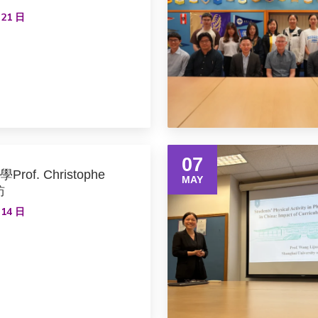
 21 日
07
of. Christophe
MAY
訪
 14 日