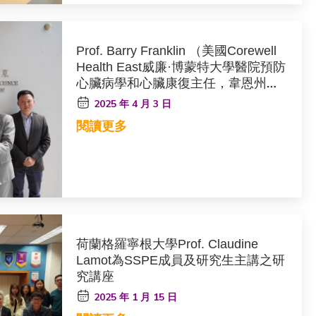
Prof. Barry Franklin （美國Corewell
Health East威廉·博蒙特大學醫院預防
心臟病學和心臟康復主任，韋恩州立
大學醫學院生理學教授，奧克蘭大學
2025 年 4 月 3 日
威廉·博蒙特醫學院內科教授）
閱讀更多
荷蘭格羅寧根大學Prof. Claudine
Lamot為SSPE成員及研究生主講之研
究講座
2025 年 1 月 15 日