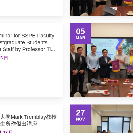
05
inar for SSPE Faculty
MAR
tgraduate Students
 Staff by Professor Tim
ssor Catherine Sabiston
 5 日
urray, University of
ada
27
Mark Tremblay教授
NOV
生所作傑出講座
月 27 日