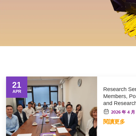
21
Research Sem
APR
Members, Pos
and Research
Jenny Watts, 
2026 年 4 月
Australia
閱讀更多