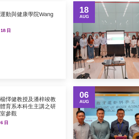
18
運動與健康學院Wang
AUG
 18 日
06
楊懌健教授及潘梓竣教
AUG
體育系本科生主講之研
室參觀
 6 日