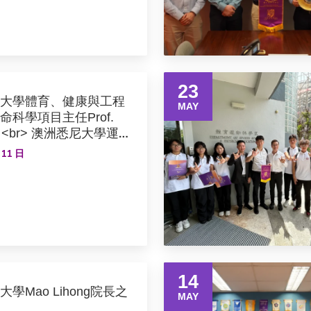
23
大學體育、健康與工程
MAY
科學項目主任Prof.
es；<br> 澳洲悉尼大學運動
級講師Dr Elizabeth
 11 日
<br> 澳洲迪肯大學運動與
級講師Dr Amelia
r> 澳洲維多利亞大學健康與
員Dr Jia Li；<br>
大學生物醫學學院的訪
 Xiaoyu 之到訪
14
學Mao Lihong院長之
MAY