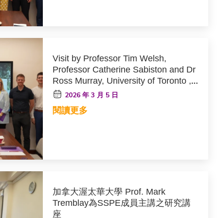
Visit by Professor Tim Welsh,
Professor Catherine Sabiston and Dr
Ross Murray, University of Toronto ,
Canada
2026 年 3 月 5 日
閱讀更多
加拿大渥太華大學 Prof. Mark
Tremblay為SSPE成員主講之研究講
座