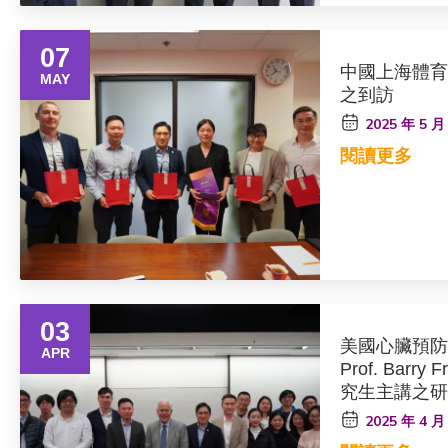
07
中國上海體育大學P
MAY
之到訪
2025 年 5 月
閱讀更多
03
美國心臟預防
APR
Prof. Barr
究生主講之研
2025 年 4 月