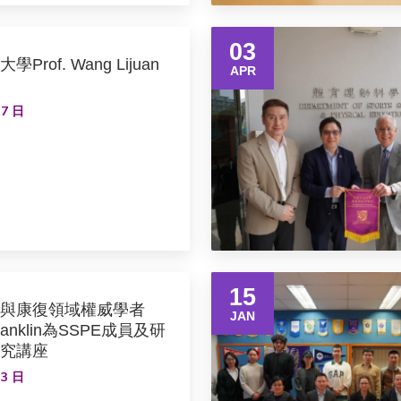
03
rof. Wang Lijuan
APR
 7 日
15
與康復領域權威學者
JAN
y Franklin為SSPE成員及研
究講座
 3 日