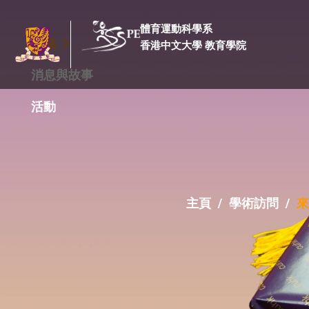
體育運動科學系
焦點
香港中文大學 教育學院
消息與故事
活動
主頁
/
學術訪問
/
來