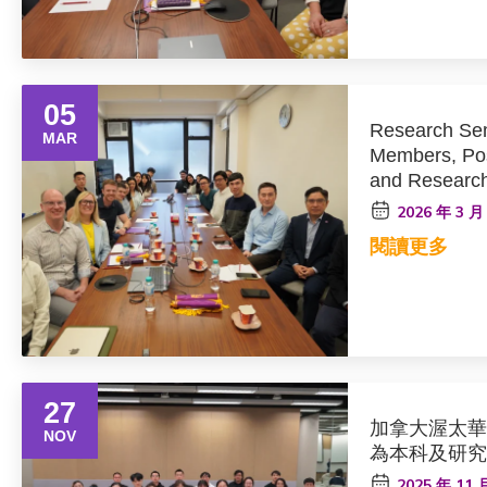
05
Research Sem
MAR
Members, Pos
and Research
Welsh, Profe
2026 年 3 月
and Dr Ross M
閱讀更多
Toronto, Can
27
加拿大渥太華大學
NOV
為本科及研究
2025 年 11 