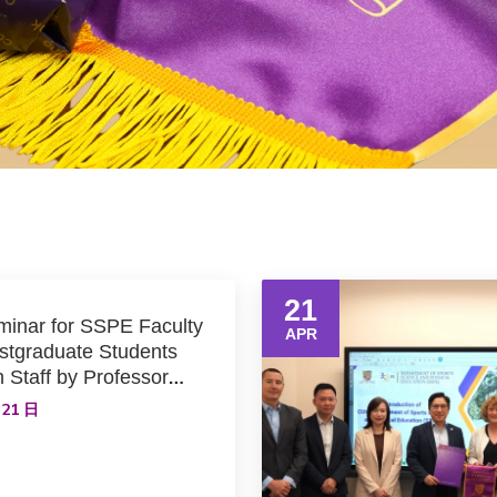
21
inar for SSPE Faculty
APR
tgraduate Students
 Staff by Professor
Deakin University,
 21 日