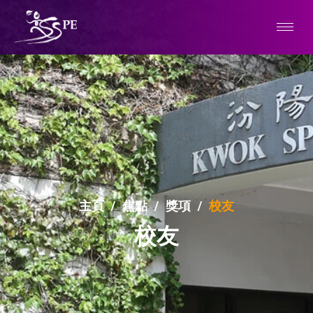
主頁
/
焦點
/
獎項
/
校友
校友